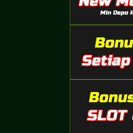
6 TIM - 7 TIM ( kalah 1 
Dilarang keras untuk
Hadiah Prize 3
8 TIM - KEATAS ( kalah 1
Seluruh Keputusan Y
4D : 50.000
Syarat & Ketentuan :
3D : 10.000
Bonus New Member Rp 
1. Promo ini hanya berlak
Selamat bermain dan Sala
2. Minimal 4 Tim
Syarat & Ketentuan :
3. Harus WIN FULL semua d
1. Minimal Deposit Rp 20.0
Selamat bermain dan Sala
BOLA JALAN
2. Bonus ini tidak berlaku
4. Minimal bet untuk mengi
5. Odds tidak boleh dibawa
6. Setiap member hanya bol
Selamat bermain dan Sala
7. Dilarang melakukan SAFE
Bonus Deposit Harian R
akan dilock permanen
Syarat & Ketentuan :
8. Bonus di KLAIM secara
1. Bonus otomatis masuk ke
9. Jika terjadi pelangga
2. Bonus Deposit Harian R
tidak dapat diganggu gugat
3. Bonus ini tidak berlaku
Selamat bermain dan Sala