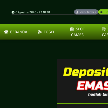
Versi Mobile
D
6 Agustus 2026 - 23:18:29
SLOT
BERANDA
TOGEL
GAMES
CA