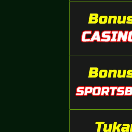
Selamat bermain dan Sala
Bonus Rollingan SLOT d
PROMO ROLLINGAN SLOT 
Syarat Dan Ketentuan :
Member Wajib mencapa
Promo Rollingan dihi
Promo Rollingan akan 
Minimal mencapai TO
Bonus Cashback Casino 
Semakin besar TO yan
PROMO CASHBACK Casino
Pindahkan Saldo Roll
Syarat Dan Ketentuan :
Atas Perhatian Dan Kerjas
Member Wajib mencap
Salam Jackpot
Promo Cashback dihit
Promo Cashback akan d
Pindahkan Saldo Cash
Selamat bermain dan Sala
Bonus Cashback Sports
DETAIL LIMIT PER LEVEL G
PROMO CASHBACK SPORT
Minimal Kek