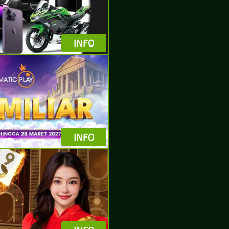
a ( untuk setiap minggu )
INFO
AIM
"
an.
.
INFO
Redeem Point, player bebas
diah yang telah di
TOTO adalah mutlak dan
ngan Total Hadiah sebesar