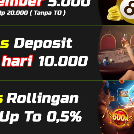
tim )
50%
 pemain hunter Bonus ataupun pemain safety bet
 tim )
100%
ang Diberikan
JURAGANTOTO
Tidak Dapat Di Ganggu Gugat.
5.000
u di permainan SPORTSBOOK ( BOLA )
m JP
engan pasaran HANDICAP ( FT ) - OVER/UNDER ( FT ) - 1X2 ( F
00 ( Bonus Rp 5.000 tanpa TO )
m JP
 untuk HUNTER BONUS ( Bonus akan ditarik kembali )
kuti promo ini adalah Rp. 20.000
h 1.775
eh klaim 1x dalam sehari dan reset setiap Pukul 14.00 WIB
m JP
TY BET ( bet kanan/kiri ) ataupun kesamaan IP address. Jika
p 10.000
 manual melalui LIVECHAT atau WHATSAPP
 akun id masing - masing dalam 1 hari sekali.
ran maupun kecurangan keputusan Pihak Management JURAGAN
p 10.000 dengan melakukan minimal deposit Rp 100.000.
.
 untuk HUNTER BONUS ( Bonus akan ditarik kembali )
m JP