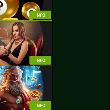
INFO
T ) dan tidak berlaku
INFO
 kedapatan maka user id
TOTO adalah mutlak dan
INFO