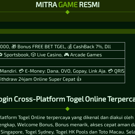
07:00 - 3 Agustus 2026 06:59
MITRA
GAME
RESMI
g yang beruntung akan mendapatkan total hadiah senilai Rp 
6 07:00 - 10 Agustus 2026 06:59
00:00 - 23 Agustus 23:59 (WIB) dengan 3.000 pemenang dan h
ak untuk mengubah, menangguhkan atau membatalkan promosi
 September 2026 : 4.375 pemenang harian, dengan hadiah seni
an memenangkan hadiah senilai Rp 5.983.200.000 yang akan
26 07:00 - 17 Agustus 2026 06:59
lumnya.
osi berlangsung.
26 07:00 - 24 Agustus 2026 06:59
sa digunakan di permainan berikut : Color Game Bonanza
28 September 2026 : 21.150 pemenang harian, dengan hadiah 
langsung setiap minggu, mulai Senin, pukul 20:00 hingga Seni
26 07:00 - 31 Agustus 2026 06:59
a digabungkan dengan taruhan lain.
 hadiah dan total hadiah senilai Rp 1.495.800.000 setiap mi
guan)
26 07:00 - 7 September 2026 06:59
i chip gratis dibatasi Rp 50.000 untuk setiap pemain. Ketik
, Pemain harus memasang taruhan dengan uang asli pada per
adiah, pemain harus mendapatkan semua (3) bagian untuk 
2026 07:00 - 14 September 2026 06:59
 sisa chip gratis akan dihanguskan.
000, 🎁 Bonus FREE BET TGEL, 💰 CashBack 7%, Dll
anza POP” (mulai 21 Sep).
dari 27 Juli 2026, 00:00 hingga 4 Oktober 2026, 23:59 (WIB).
wheel drops akan muncul secara acak saat taruhan apapun, d
 2026 07:00 - 21 September 2026 06:59
 dalam bentuk 10 chip gratis, dengan setiap chip bernilai Rp 1
, ⚽ Sportsbook, 🎲 Live Casino, 🎮 Arcade Games
gkan berupa freespin dan diberikan dalam permainan yang d
han minimum dalam promosi ini.
m setiap taruhan. Jika mendapatkan bagian pertama, maka An
 2026 07:00 - 28 September 2026 06:59
i chip gratis dibatasi Rp 1.500.000 untuk setiap pemain. Ket
an untuk memenangkan hadiah tersebut. Jika taruhan yang m
 hadiah tunai dan free spin senilai Rp 1.381.000.000 yang aka
elanjutnya sampai semuanya lengkap.
sisa chip gratis akan dihanguskan.
ree spin senilai Rp 16.500 per spin.
beruntung.
, anda bisa memutar roda dan roda vertikal berlayar penuh a
 syarat akan terus memenuhi syarat untuk hadiah di periode
 Mandiri. 💳 E-Money: Dana, OVO, Gopay, Link Aja. 💳 QRIS
untuk memainkan chip gratis sekarang lain waktu. Chip gratis 
kan free spin bisa memilih untuk memainkan sekarang atau l
itentukan berdasarkan pada Kemenangan Terbesar dari 1 Spi
Anda.
mkan pada minggu setelah promo dalam waktu 3 hari kerja.
ithdraw 24jam Online Super Cepat 👍
patkannya, setelah itu hadiah akan hangus.
 setelah pemain mendapatkannya, setelah itu hadiah freespin
ang tunai, pengganda taruhan atau freespin.
tuk mengubah, menangguhkan, atau membatalkan promosi kap
gratis tidak memiliki persyaratan turnover.
kreditkan dalam bentuk uang tunai tanpa persyaratan taruha
erbesar / Nilai Taruhan) x 100
lumnya.
emenangkan hadiah di fase 1 dan 2.
dasarkan pada nilai taruhan kemenangan Anda (multiplier yang
ogin Cross-Platform Togel Online Terperc
han minimum dalam promosi ini.
ak untuk mengubah, menangguhkan, atau membatalkan promos
taruhan, dengan batas maksimal nilai taruhan sesuai Rp 1.600
Total Pemenang
Tota
 mengubah, menangguhkan atau membatalkan promosi kapan 
rtaruh Rp 1.000 dan menang Rp 40.000. Maka, Skor = (40.000 
lumnya.
in (8 spin) akan diberikan dalam permainan yang dimenangka
lumnya.
1
8
rtaruh Rp 1.000 dan menang Rp 50.000. Maka, Skor = (50.000 
atform Togel Online terpercaya yang dikenal dan diakui oleh
 digunakan untuk memenangkan hadiah tersebut. Jika taruha
uhi syarat : Semua permainan slot di Pragmatic Play & PP P
1
4
lengkap, Welcome Bonus, Bonus menarik, akses cepat aman da
kan diberikan free spin senilai Rp 1.600 per spin.
n Diamonds are Forever 3 lines.
1
l Singapore, Togel Sydney, Togel HK Pools dan Toto Macau. Se
3 Agustus 2026 - 10 Agustus 2026